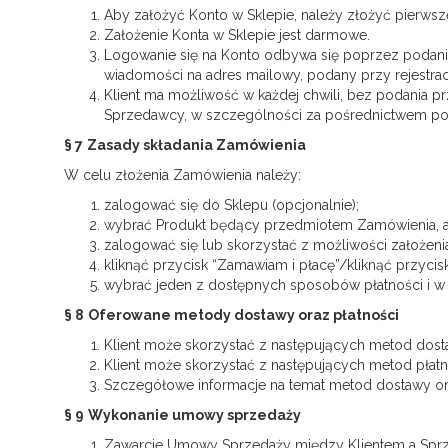
Aby założyć Konto w Sklepie, należy złożyć pierwsze
Założenie Konta w Sklepie jest darmowe.
Logowanie się na Konto odbywa się poprzez podanie
wiadomości na adres mailowy, podany przy rejestracj
Klient ma możliwość w każdej chwili, bez podania p
Sprzedawcy, w szczególności za pośrednictwem pocz
§ 7
Zasady składania Zamówienia
W celu złożenia Zamówienia należy:
zalogować się do Sklepu (opcjonalnie);
wybrać Produkt będący przedmiotem Zamówienia, a n
zalogować się lub skorzystać z możliwości założen
kliknąć przycisk “Zamawiam i płacę”/kliknąć przycis
wybrać jeden z dostępnych sposobów płatności i w z
§ 8
Oferowane metody dostawy oraz płatności
Klient może skorzystać z następujących metod dosta
Klient może skorzystać z następujących metod płatno
Szczegółowe informacje na temat metod dostawy ora
§ 9
Wykonanie umowy sprzedaży
Zawarcie Umowy Sprzedaży między Klientem a Sprz