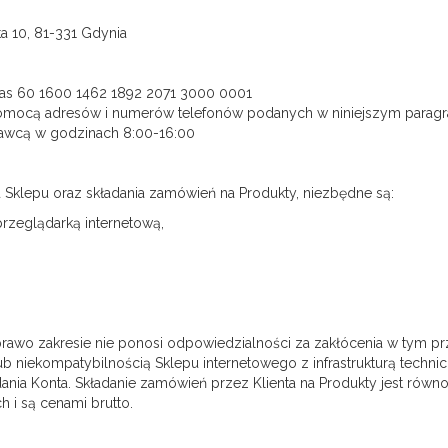
ta 10, 81-331 Gdynia
as 60 1600 1462 1892 2071 3000 0001
mocą adresów i numerów telefonów podanych w niniejszym paragra
dawcą w godzinach 8:00-16:00
 Sklepu oraz składania zamówień na Produkty, niezbędne są:
przeglądarką internetową,
wo zakresie nie ponosi odpowiedzialności za zakłócenia w tym p
 niekompatybilnością Sklepu internetowego z infrastrukturą technic
ania Konta. Składanie zamówień przez Klienta na Produkty jest ró
 i są cenami brutto.