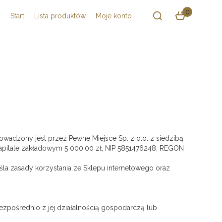
0
Start
Lista produktów
Moje konto
rowadzony jest przez Pewne Miejsce Sp. z o.o. z siedzibą
apitale zakładowym 5 000,00 zł, NIP 5851476248, REGON
śla zasady korzystania ze Sklepu internetowego oraz
ezpośrednio z jej działalnością gospodarczą lub