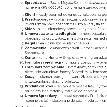
Sprzedawca
– Pewne Miejsce Sp. z o.o.
(nazwa prz
numerem KRS 0000650486, o kapitale zakładowym 
Klient
– każdy podmiot dokonujący zakupów za po
Przedsiębiorca
– osoba fizyczna, osoba prawna i 
imieniu działalność gospodarczą, która korzysta ze 
Sklep
– sklep internetowy prowadzony przez Spr
Umowa zawarta na odległość
– umowa zawarta z 
obecności stron, z wyłącznym wykorzystaniem jedne
Regulamin
– niniejszy regulamin Sklepu.
Zamówienie
– oświadczenie woli Klienta składan
Sprzedawcą.
Konto
– konto klienta w Sklepie, są w nim gromadz
Formularz rejestracji
– formularz dostępny w Sklep
Formularz zamówienia
– interaktywny formularz 
określenie warunków Umowy Sprzedaży, w tym sposo
Koszyk
– element oprogramowania Sklepu, w którym 
w szczególności ilości produktów.
Produkt cyfrowy
– dostępna w Sklepie treść cyfro
online czy inne materiały cyfrowe do pobrania.
Umowa Sprzedaży
– umowa sprzedaży Produktu za
rozumie się też – stosowanie do cech Produktu – u