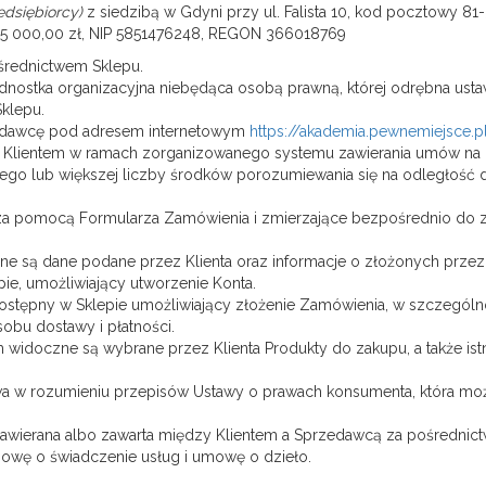
edsiębiorcy)
z siedzibą w Gdyni przy ul. Falista 10, kod pocztowy 
5 000,00 zł, NIP 5851476248, REGON 366018769
średnictwem Sklepu.
jednostka organizacyjna niebędąca osobą prawną, której odrębna u
Sklepu.
zedawcę pod adresem internetowym
https://akademia.pewnemiejsce.p
Klientem w ramach zorganizowanego systemu zawierania umów na od
go lub większej liczby środków porozumiewania się na odległość d
e za pomocą Formularza Zamówienia i zmierzające bezpośrednio do
one są dane podane przez Klienta oraz informacje o złożonych prze
ie, umożliwiający utworzenie Konta.
dostępny w Sklepie umożliwiający złożenie Zamówienia, w szczegól
bu dostawy i płatności.
widoczne są wybrane przez Klienta Produkty do zakupu, a także istn
wa w rozumieniu przepisów Ustawy o prawach konsumenta, która mo
wierana albo zawarta między Klientem a Sprzedawcą za pośrednic
mowę o świadczenie usług i umowę o dzieło.