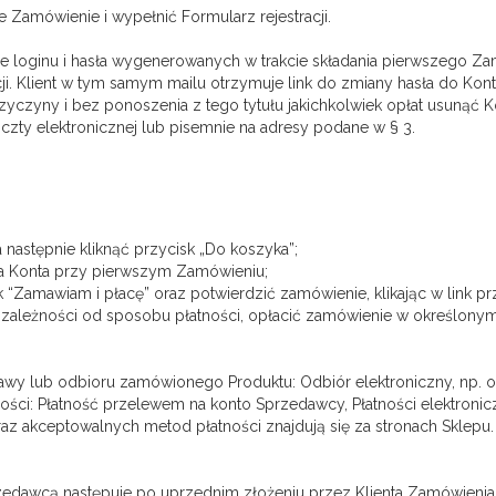
 Zamówienie i wypełnić Formularz rejestracji.
 loginu i hasła wygenerowanych w trakcie składania pierwszego Z
i. Klient w tym samym mailu otrzymuje link do zmiany hasła do Kont
rzyczyny i bez ponoszenia z tego tytułu jakichkolwiek opłat usuną
ty elektronicznej lub pisemnie na adresy podane w § 3.
astępnie kliknąć przycisk „Do koszyka”;
ia Konta przy pierwszym Zamówieniu;
k “Zamawiam i płacę” oraz potwierdzić zamówienie, klikając w link p
ależności od sposobu płatności, opłacić zamówienie w określonym t
wy lub odbioru zamówionego Produktu: Odbiór elektroniczny, np. odb
ści: Płatność przelewem na konto Sprzedawcy, Płatności elektroniczn
z akceptowalnych metod płatności znajdują się za stronach Sklepu.
edawcą następuje po uprzednim złożeniu przez Klienta Zamówieni