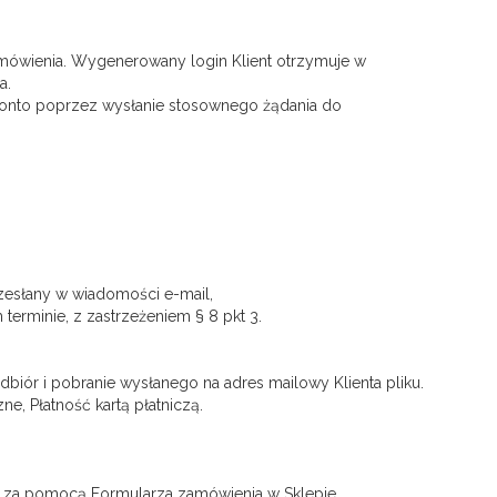
amówienia. Wygenerowany login Klient otrzymuje w
a.
ć Konto poprzez wysłanie stosownego żądania do
rzesłany w wiadomości e-mail,
erminie, z zastrzeżeniem § 8 pkt 3.
iór i pobranie wysłanego na adres mailowy Klienta pliku.
e, Płatność kartą płatniczą.
a za pomocą Formularza zamówienia w Sklepie