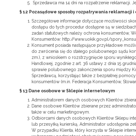
Sprzedawca ma 14 dni na rozpatrzenie reklamacji. Je
§ 12
Pozasądowe sposoby rozpatrywania reklamacji i
Szczegółowe informacje dotyczące możliwości sko
dostępu do tych procedur dostępne są w siedzibach
zadań statutowych należy ochrona konsumentów, Wo
Konsumentów: http://www.uokik.gov.pl/spory_konsum
Konsument posiada następujące przykładowe możliw
do zwrócenia się do stałego polubownego sądu konsu
zm.), z wnioskiem o rozstrzygnięcie sporu wynikłe
Handlowej, zgodnie z art. 36 ustawy z dnia 15 grudn
sprawie polubownego zakończenia sporu między K
Sprzedawcą, korzystając także z bezpłatnej pomocy
konsumentów (m.in. Federacja Konsumentów, Stowar
§ 13
Dane osobowe w Sklepie internetowym
Administratorem danych osobowych Klientów zbiera
Dane osobowe Klientów zbierane przez administrator
także w celu marketingowym.
Odbiorcami danych osobowych Klientów Sklepu inte
lub przesyłką kurierską, Administrator udostępnia 
W przypadku Klienta, który korzysta w Sklepie inter