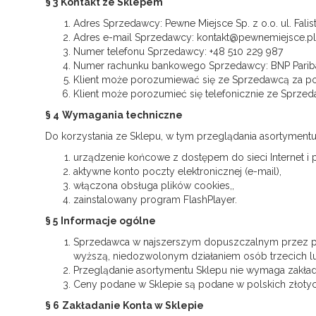
§ 3
Kontakt ze Sklepem
Adres Sprzedawcy: Pewne Miejsce Sp. z o.o. ul. Falis
Adres e-mail Sprzedawcy: kontakt@pewnemiejsce.pl
Numer telefonu Sprzedawcy: +48 510 229 987
Numer rachunku bankowego Sprzedawcy: ​BNP Parib
Klient może porozumiewać się ze Sprzedawcą za po
Klient może porozumieć się telefonicznie ze Sprze
§ 4
Wymagania techniczne
Do korzystania ze Sklepu, w tym przeglądania asortymentu
urządzenie końcowe z dostępem do sieci Internet i 
aktywne konto poczty elektronicznej (e-mail),
włączona obsługa plików cookies,,
zainstalowany program FlashPlayer.
§ 5
Informacje ogólne
Sprzedawca w najszerszym dopuszczalnym przez pra
wyższą, niedozwolonym działaniem osób trzecich lub
Przeglądanie asortymentu Sklepu nie wymaga zakład
Ceny podane w Sklepie są podane w polskich złotych
§ 6
Zakładanie Konta w Sklepie