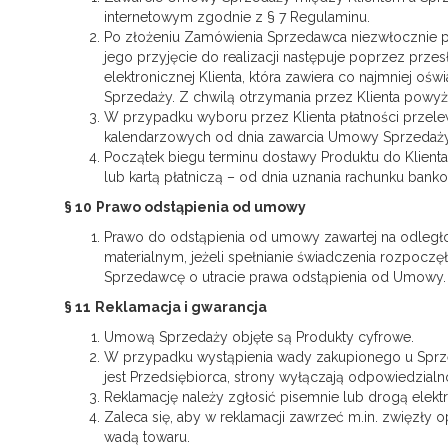
internetowym zgodnie z § 7 Regulaminu.
Po złożeniu Zamówienia Sprzedawca niezwłocznie po
jego przyjęcie do realizacji następuje poprzez prz
elektronicznej Klienta, która zawiera co najmniej o
Sprzedaży. Z chwilą otrzymania przez Klienta pow
W przypadku wyboru przez Klienta płatności przelewe
kalendarzowych od dnia zawarcia Umowy Sprzedaży
Początek biegu terminu dostawy Produktu do Klienta
lub kartą płatniczą – od dnia uznania rachunku ba
§ 10
Prawo odstąpienia od umowy
Prawo do odstąpienia od umowy zawartej na odległo
materialnym, jeżeli spełnianie świadczenia rozpo
Sprzedawcę o utracie prawa odstąpienia od Umowy.
§ 11
Reklamacja i gwarancja
Umową Sprzedaży objęte są Produkty cyfrowe.
W przypadku wystąpienia wady zakupionego u Sprzed
jest Przedsiębiorca, strony wyłączają odpowiedzialno
Reklamację należy zgłosić pisemnie lub drogą elek
Zaleca się, aby w reklamacji zawrzeć m.in. zwięzły o
wadą towaru.