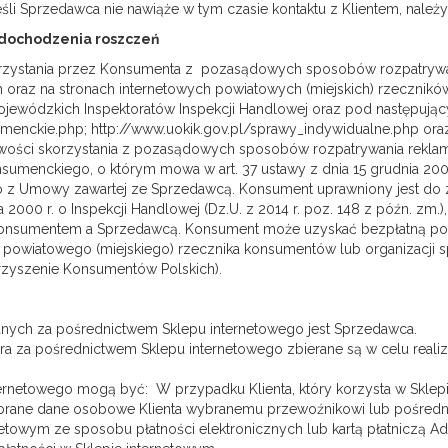
śli Sprzedawca nie nawiąże w tym czasie kontaktu z Klientem, należy 
 dochodzenia roszczeń
rzystania przez Konsumenta z pozasądowych sposobów rozpatrywani
 oraz na stronach internetowych powiatowych (miejskich) rzecznikó
jewódzkich Inspektoratów Inspekcji Handlowej oraz pod następując
enckie.php; http://www.uokik.gov.pl/sprawy_indywidualne.php oraz
ości skorzystania z pozasądowych sposobów rozpatrywania reklama
menckiego, o którym mowa w art. 37 ustawy z dnia 15 grudnia 2000 r.
go z Umowy zawartej ze Sprzedawcą. Konsument uprawniony jest do z
ia 2000 r. o Inspekcji Handlowej (Dz.U. z 2014 r. poz. 148 z późn. 
onsumentem a Sprzedawcą. Konsument może uzyskać bezpłatną pomo
 powiatowego (miejskiego) rzecznika konsumentów lub organizacji sp
zyszenie Konsumentów Polskich).
nych za pośrednictwem Sklepu internetowego jest Sprzedawca.
a za pośrednictwem Sklepu internetowego zbierane są w celu realiza
rnetowego mogą być: W przypadku Klienta, który korzysta w Skle
zebrane dane osobowe Klienta wybranemu przewoźnikowi lub pośrednik
netowym ze sposobu płatności elektronicznych lub kartą płatniczą A