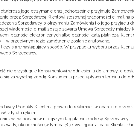
twierdza jego otrzymanie oraz jednocześnie przyjmuje Zamówienie d
esłanie przez Sprzedawcę Klientowi stosownej wiadomości e-mail na 
świadczenia Sprzedawcy o otrzymaniu Zamówienia i o jego przyjęciu 
yższej wiadomości e-mail zostaje zawarta Umowa Sprzedaży między 
m, płatności elektronicznych albo płatności kartą płatniczą, Klient 
 – w przeciwnym razie zamówienie zostanie anulowane.
 liczy się w następujący sposób: W przypadku wyboru przez Klienta
nkowego Sprzedawcy.
ść nie przysługuje Konsumentowi w odniesieniu do Umowy: o dostarcz
częło się za wyraźną zgodą Konsumenta przed upływem terminu do o
awcy Produkty Klient ma prawo do reklamacji w oparciu o przepisy
ść z tytułu rękojmi.
troniczną na podane w niniejszym Regulaminie adresy Sprzedawcy.
pis wady, okoliczności (w tym datę) jej wystąpienia, dane Klienta skł