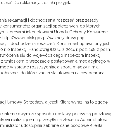
uznać, że reklamacja została przyjęta.
a reklamacji i dochodzenia roszczeń oraz zasady
w konsumentów, organizacji społecznych, do których
ymi adresami internetowymi Urzędu Ochrony Konkurencji i
 http://www.uokik.gov.pl/wazne_adresy.php.
cji i dochodzenia roszczeń: Konsument uprawniony jest
 o Inspekcji Handlowej (Dz.U. z 2014 r. poz. 148 z późn.
wrócenia się do wojewódzkiego inspektora Inspekcji
zm.), z wnioskiem o wszczęcie postępowania mediacyjnego w
c w sprawie rozstrzygnięcia sporu między nim a
ołecznej, do której zadań statutowych należy ochrona
cji Umowy Sprzedaży, a jeżeli Klient wyrazi na to zgodę –
pie internetowym ze sposobu dostawy przesyłką pocztową
owi realizującemu przesyłki na zlecenie Administratora.
dministrator udostępnia zebrane dane osobowe Klienta,