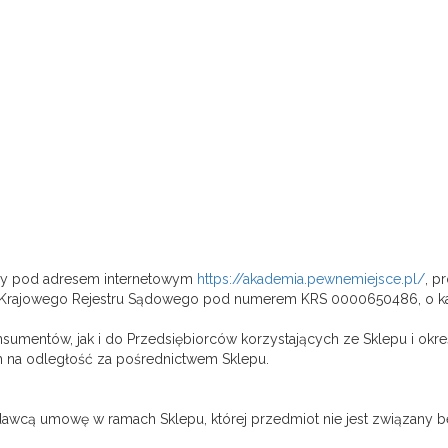
pny pod adresem internetowym
https://akademia.pewnemiejsce.pl/
, p
o do Krajowego Rejestru Sądowego pod numerem KRS 0000650486, o k
sumentów, jak i do Przedsiębiorców korzystających ze Sklepu i okre
em na odległość za pośrednictwem Sklepu.
dawcą umowę w ramach Sklepu, której przedmiot nie jest związany b